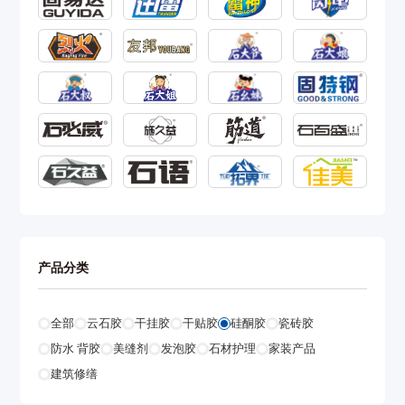
产品分类
全部
云石胶
干挂胶
干贴胶
硅酮胶
瓷砖胶
防水 背胶
美缝剂
发泡胶
石材护理
家装产品
建筑修缮