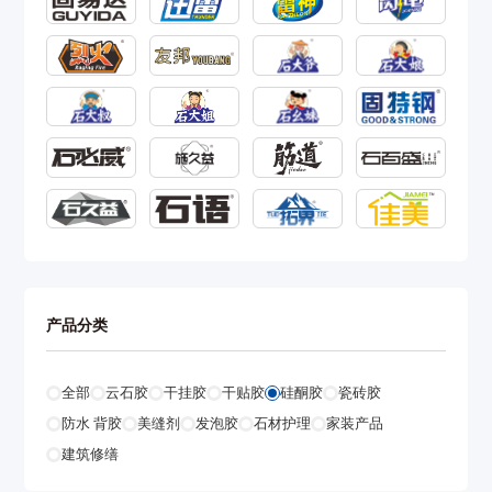
产品分类
全部
云石胶
干挂胶
干贴胶
硅酮胶
瓷砖胶
防水 背胶
美缝剂
发泡胶
石材护理
家装产品
建筑修缮