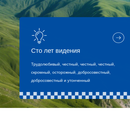
Сто лет видения
Трудолюбивый, честный, честный, честный,
скромный, осторожный, добросовестный,
добросовестный и утонченный
Предприимчивые инновации Стремление к
совершенству
Устойчивое функционирование