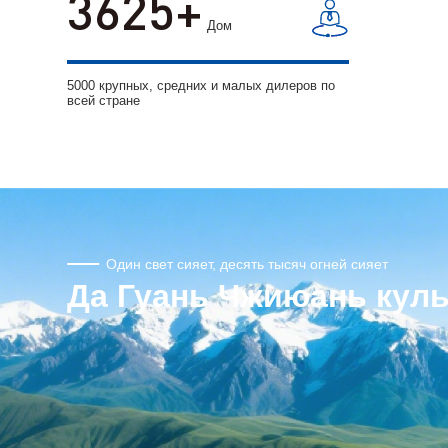
5000
Дом
5000 крупных, средних и малых дилеров по
всей стране
Один свет сияет, десять тысяч огней сияет
Да Гуань Чжиюань куль