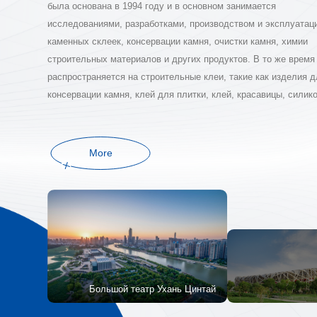
была основана в 1994 году и в основном занимается
исследованиями, разработками, производством и эксплуатац
каменных склеек, консервации камня, очистки камня, химии
строительных материалов и других продуктов. В то же время
распространяется на строительные клеи, такие как изделия 
консервации камня, клей для плитки, клей, красавицы, силикон
Архитектура бренда продукта охватывает почти 30 суббрендо
Компания имеет две торговые компании, две крупные
производственные базы в Хубэй и Цзянсу, имеет промышлен
More
предприятия площадью около 20 000 квадратных метров, име
самостоятельные права на импорт и экспорт, а ее продукция
экспортируется в более чем 70 стран и регионов.
Первый ми
объем продаж .
Большой театр Ухань Цинтай