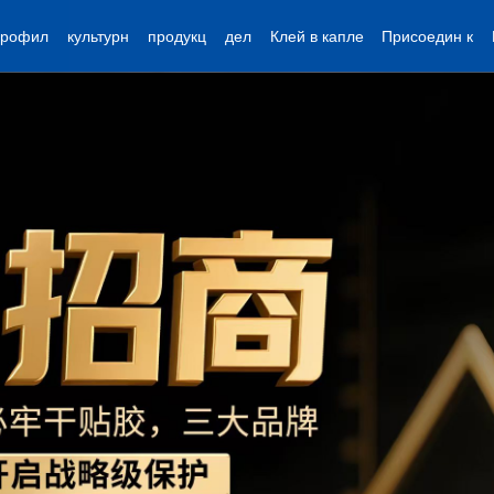
профил
культурн
продукц
дел
Клей в капле
Присоедин к