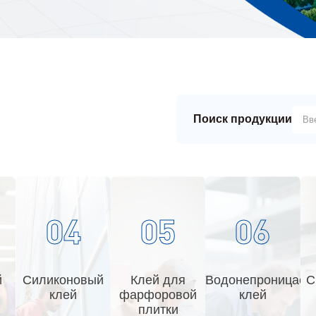
Поиск продукции
04
05
06
й
Силиконовый
Клей для
Водонепроницае
С
клей
фарфоровой
клей
плитки