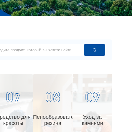
07
08
09
мый
редство для
Пенообразовательная
Уход за
красоты
резина
камнями