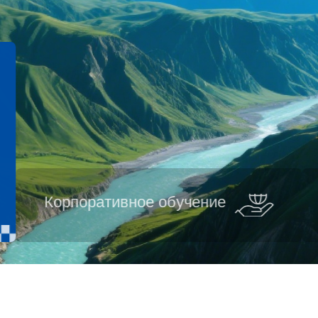
Корпоративное обучение
Трудолюбивый, честный, честный, честный,
скромный, осторожный, добросовестный,
добросовестный и утонченный
Предприимчивые инновации Стремление к
совершенству