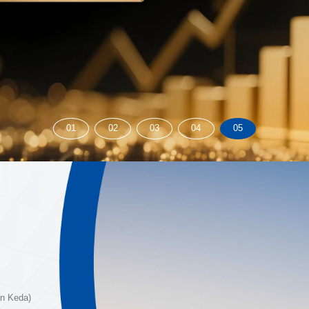
01
02
03
04
05
an Keda)