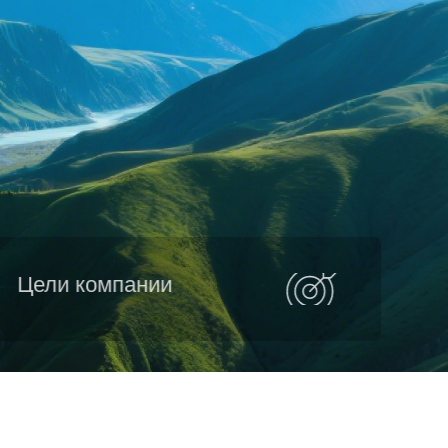
Цели компании
Трудолюбивый, честный, честный, честный,
скромный, осторожный, добросовестный,
добросовестный и утонченный
Предприимчивые инновации Стремление к
совершенству