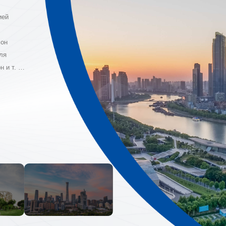
ией
 он
для
 и т. Д.
в.
ные
ет
ровой
Китай уважает