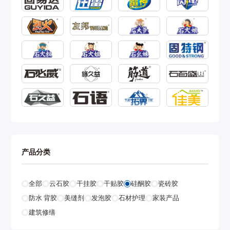
产品分类
全部
云石胶
干挂胶
干贴胶
硅酮胶
瓷砖胶
防水 背胶
美缝剂
发泡胶
石材护理
家装产品
建筑修缮