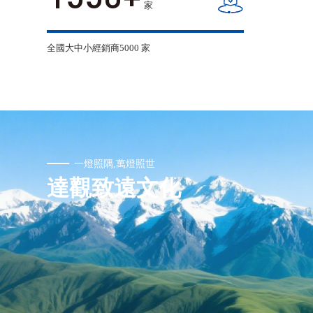
家
全國大中小經銷商5000 家
一燈照隅,萬燈照世
達觀致遠文化