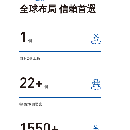
全球布局 信賴首選
2
個
自有2個工廠
53
個
暢銷70個國家
3800