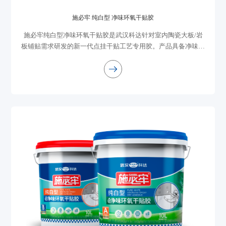
施必牢 纯白型 净味环氧干贴胶
施必牢纯白型净味环氧干贴胶是武汉科达针对室内陶瓷大板/岩
板铺贴需求研发的新一代点挂干贴工艺专用胶。产品具备净味环
保、超强粘接、颜色持久耐黄变、安全可靠等核心优势。是高端
住宅装修、商业空间装饰、旧房快速...