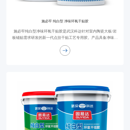
施必牢 纯白型 净味环氧干贴胶
施必牢纯白型净味环氧干贴胶是武汉科达针对室内陶瓷大板/岩
板铺贴需求研发的新一代点挂干贴工艺专用胶。产品具备净味环
保、超强粘接、颜色持久耐黄变、安全可靠等核心优势。是高端
住宅装修、商业空间装饰、旧房快速...