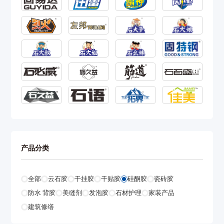
产品分类
全部
云石胶
干挂胶
干贴胶
硅酮胶
瓷砖胶
防水 背胶
美缝剂
发泡胶
石材护理
家装产品
建筑修缮